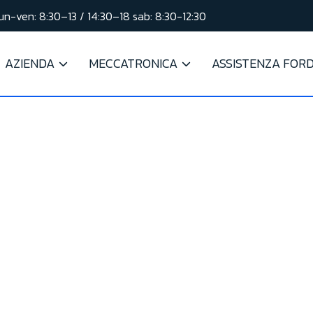
lun-ven: 8:30–13 / 14:30–18 sab: 8:30-12:30
AZIENDA
MECCATRONICA
ASSISTENZA FOR