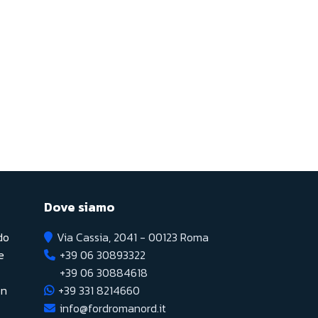
Dove siamo
do
Via Cassia, 2041 - 00123 Roma
e
+39 06 30893322
+39 06 30884618
on
+39 331 8214660
info@fordromanord.it