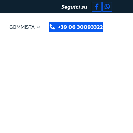
Seguici su
D
GOMMISTA
+39 06 30893322