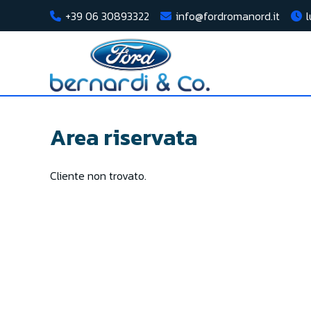
+39 06 30893322
info@fordromanord.it
Area riservata
Cliente non trovato.