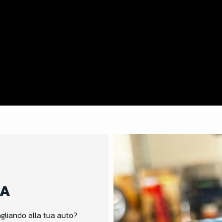
IA
agliando alla tua auto?