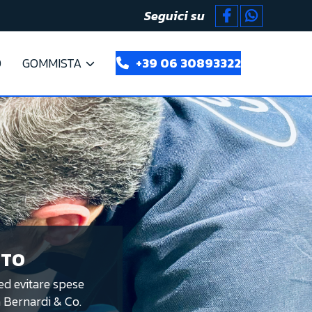
Seguici su
D
GOMMISTA
+39 06 30893322
UTO
ed evitare spese
na Bernardi & Co.