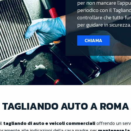
per non mancare l'app
periodico con il Taglian
controllare che tutto fu
per guidare in sicurezza.
CHIAMA
TAGLIANDO AUTO A ROMA
il
tagliando di auto e veicoli commerciali
offrendo un servi
osamente alle indicazioni della casa madre, per
mantenere la 