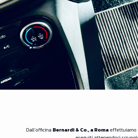
Dall’officina
Bernardi & Co.
, a Roma
effettuiamo 
eseguiti attenendoci scrupol