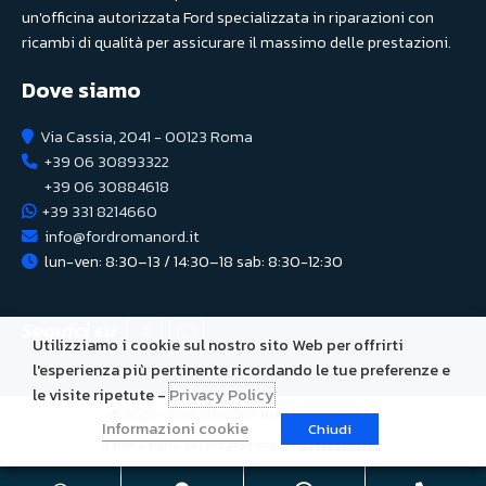
un'officina autorizzata Ford specializzata in riparazioni con
ricambi di qualità per assicurare il massimo delle prestazioni.
Dove siamo
Via Cassia, 2041 - 00123 Roma
+39 06 30893322
+39 06 30884618
+39 331 8214660
info@fordromanord.it
lun-ven: 8:30–13 / 14:30–18 sab: 8:30-12:30
Seguici su
Utilizziamo i cookie sul nostro sito Web per offrirti
l'esperienza più pertinente ricordando le tue preferenze e
le visite ripetute -
Privacy Policy
© 2026 - P.IVA 13602101001 -
Privacy Policy
Informazioni cookie
Chiudi
Il sito è parte del programma